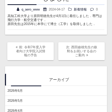
ビ
q_aero_www
2024-04-17
新着情報
0
ゲ
高知工科大学より原田明徳先生が4月1日に着任しました．専門は
ー
飛行力学・航空交通です．
原田先生は2015年に本学にて博士（工学）を取得しました．
シ
ョ
ン
過
次
前:
令和7年度入学
次:
西田廸雄先生の叙
去
の
者向け大学院入試情
勲をお祝いする会の
の
投
報の予告
ご案内
投
稿:
稿:
アーカイブ
2026年6月
2026年5月
2026年4月