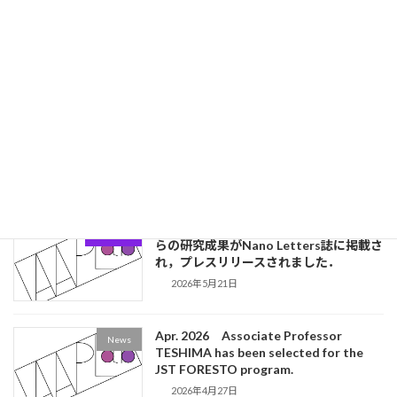
（登鯉賞）を受賞しました．
2026年5月29日
May. 2026 Research by Haruya Ishida
News
(D3), Associate Professor Teshima,
and colleagues was published in Nano
Letters and announced in a press
release.
2026年5月21日
2026.05 石田遥也君(D3)と手嶋准教授
更新情報
らの研究成果がNano Letters誌に掲載さ
れ，プレスリリースされました．
2026年5月21日
Apr. 2026 Associate Professor
News
TESHIMA has been selected for the
JST FORESTO program.
2026年4月27日