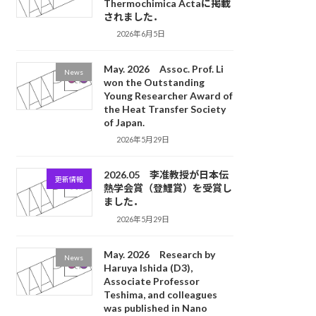
Thermochimica Actaに掲載
されました．
2026年6月5日
May. 2026 Assoc. Prof. Li
News
won the Outstanding
Young Researcher Award of
the Heat Transfer Society
of Japan.
2026年5月29日
2026.05 李准教授が日本伝
更新情報
熱学会賞（登鯉賞）を受賞し
ました．
2026年5月29日
May. 2026 Research by
News
Haruya Ishida (D3),
Associate Professor
Teshima, and colleagues
was published in Nano