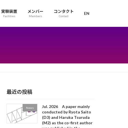
実験装置
メンバー
コンタクト
EN
Facilities
Members
Contact
最近の投稿
Jul. 2026 A paper mainly
News
conducted by Ryota Saito
(D3) and Haruka Tsuruda
(M2) as the co-first author