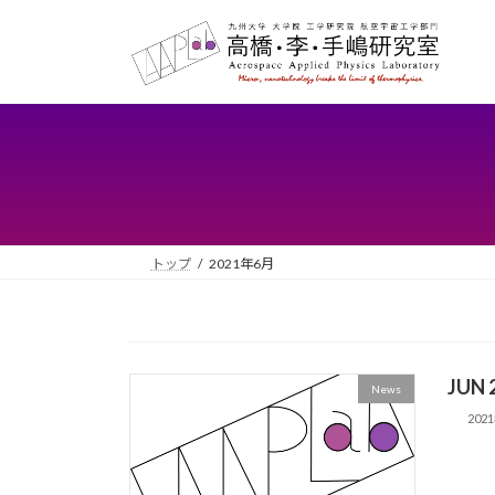
コ
ナ
ン
ビ
テ
ゲ
ン
ー
ツ
シ
へ
ョ
ス
ン
キ
に
ッ
移
プ
動
トップ
2021年6月
JUN 
News
202