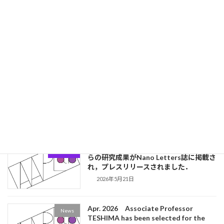
2026.05 李准教授が日本伝熱学会賞
更新情報
（登鯉賞）を受賞しました．
2026年5月29日
May. 2026 Research by Haruya Ishida
News
(D3), Associate Professor Teshima,
and colleagues was published in Nano
Letters and announced in a press
release.
2026年5月21日
2026.05 石田遥也君(D3)と手嶋准教授
更新情報
らの研究成果がNano Letters誌に掲載さ
れ，プレスリリースされました．
2026年5月21日
Apr. 2026 Associate Professor
News
TESHIMA has been selected for the